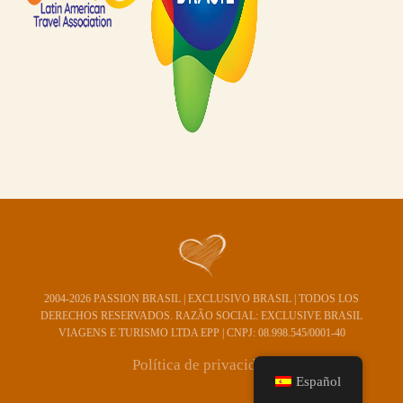
2004-2026 PASSION BRASIL | EXCLUSIVO BRASIL | TODOS LOS
DERECHOS RESERVADOS. RAZÃO SOCIAL: EXCLUSIVE BRASIL
VIAGENS E TURISMO LTDA EPP | CNPJ: 08.998.545/0001-40
Política de privacidad
Español