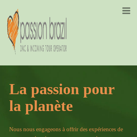
La passion pour
la planète
Nous nous engageons à offrir des expériences de