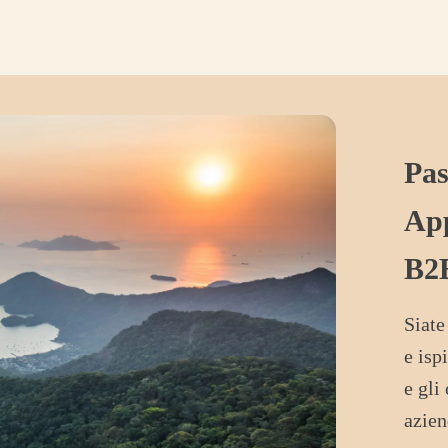
Pas
App
B2
Siate
e isp
e gli
azien