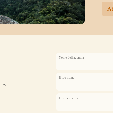
Ab
Nome dell'agenzia
Il tuo nome
arvi.
La vostra e-mail