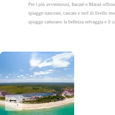
Per i più avventurosi, Itacaré e Maraú offr
spiagge nascoste, cascate e surf di livello m
spiagge catturano la bellezza selvaggia e il c
.